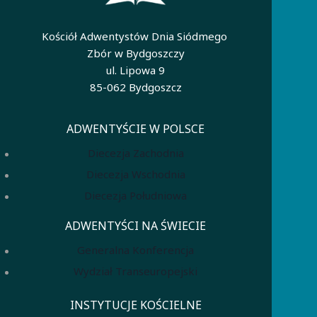
Kościół Adwentystów Dnia Siódmego
Zbór w Bydgoszczy
ul. Lipowa 9
85-062 Bydgoszcz
ADWENTYŚCIE W POLSCE
Diecezja Zachodnia
Diecezja Wschodnia
Diecezja Południowa
ADWENTYŚCI NA ŚWIECIE
Generalna Konferencja
Wydział Transeuropejski
INSTYTUCJE KOŚCIELNE