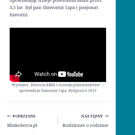
opowiadając dzieje powstania Biblii przez
3,5 lat był pan Sławomir Lipa ( pasjonat
historii).
Wystawa „Historia Biblii i rozwoju piśmiennictwa” –
oprowadzał Sławomir Lipa, Bydgoszcz 2019
Nawigacja
POPRZEDNI
NASTĘPNY
wpisu
BliskoSerca.pl
Rodzinnie o rodzinie