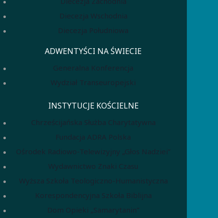
Diecezja Zachodnia
Diecezja Wschodnia
Diecezja Południowa
ADWENTYŚCI NA ŚWIECIE
Generalna Konferencja
Wydział Transeuropejski
INSTYTUCJE KOŚCIELNE
Chrześcijańska Służba Charytatywna
Fundacja ADRA Polska
Ośrodek Radiowo-Telewizyjny „Głos Nadziei”
Wydawnictwo Znaki Czasu
Wyższa Szkoła Teologiczno-Humanistyczna
Korespondencyjna Szkoła Biblijna
Dom Opieki „Samarytanin”