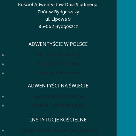
Kościół Adwentystów Dnia Siódmego
Zbór w Bydgoszczy
ul. Lipowa 9
85-062 Bydgoszcz
ADWENTYŚCIE W POLSCE
Diecezja Zachodnia
Diecezja Wschodnia
Diecezja Południowa
ADWENTYŚCI NA ŚWIECIE
Generalna Konferencja
Wydział Transeuropejski
INSTYTUCJE KOŚCIELNE
Chrześcijańska Służba Charytatywna