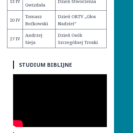
13 IV
Dzień Stworzenia
Gwizdała
Tomasz
Dzień ORTV „Głos
20 IV
Boćkowski
Nadziei”
Andrzej
Dzień Osób
27 IV
Sieja
Szczególnej Troski
STUDIUM BIBLIJNE