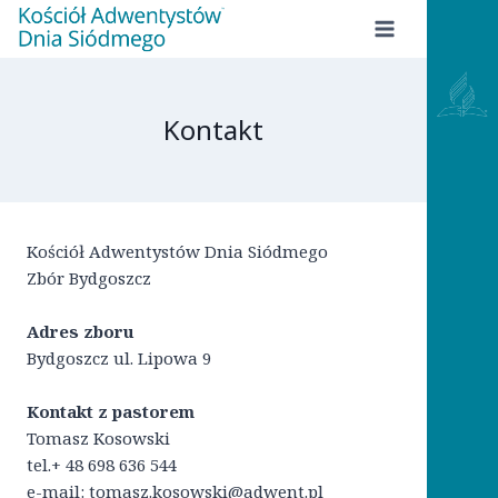
Przejdź
do
treści
Kontakt
Kościół Adwentystów Dnia Siódmego
Zbór Bydgoszcz
Adres zboru
Bydgoszcz ul. Lipowa 9
Kontakt z pastorem
Tomasz Kosowski
tel.+ 48 698 636 544
e-mail: tomasz.kosowski@adwent.pl