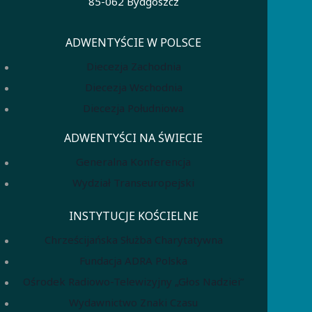
85-062 Bydgoszcz
ADWENTYŚCIE W POLSCE
Diecezja Zachodnia
Diecezja Wschodnia
Diecezja Południowa
ADWENTYŚCI NA ŚWIECIE
Generalna Konferencja
Wydział Transeuropejski
INSTYTUCJE KOŚCIELNE
Chrześcijańska Służba Charytatywna
Fundacja ADRA Polska
Ośrodek Radiowo-Telewizyjny „Głos Nadziei”
Wydawnictwo Znaki Czasu