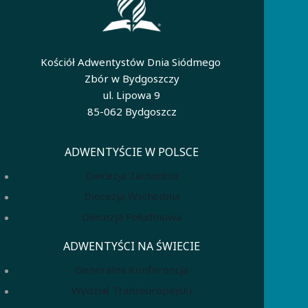
Kościół Adwentystów Dnia Siódmego
Zbór w Bydgoszczy
ul. Lipowa 9
85-062 Bydgoszcz
ADWENTYŚCIE W POLSCE
Diecezja Zachodnia
Diecezja Wschodnia
Diecezja Południowa
ADWENTYŚCI NA ŚWIECIE
Generalna Konferencja
Wydział Transeuropejski