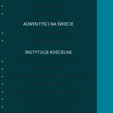
Diecezja Wschodnia
Diecezja Południowa
ADWENTYŚCI NA ŚWIECIE
Generalna Konferencja
Wydział Transeuropejski
INSTYTUCJE KOŚCIELNE
Chrześcijańska Służba Charytatywna
Fundacja ADRA Polska
Ośrodek Radiowo-Telewizyjny „Głos Nadziei”
Wydawnictwo Znaki Czasu
Wyższa Szkoła Teologiczno-Humanistyczna
Korespondencyjna Szkoła Biblijna
Dom Opieki „Samarytanin”