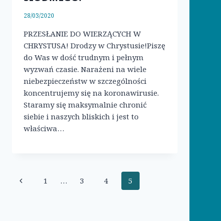
28/03/2020
PRZESŁANIE DO WIERZĄCYCH W
CHRYSTUSA! Drodzy w Chrystusie!Piszę
do Was w dość trudnym i pełnym
wyzwań czasie. Narażeni na wiele
niebezpieczeństw w szczególności
koncentrujemy się na koronawirusie.
Staramy się maksymalnie chronić
siebie i naszych bliskich i jest to
właściwa…
Nawigacja
Poprzednia
1
…
3
4
5
strony
strona