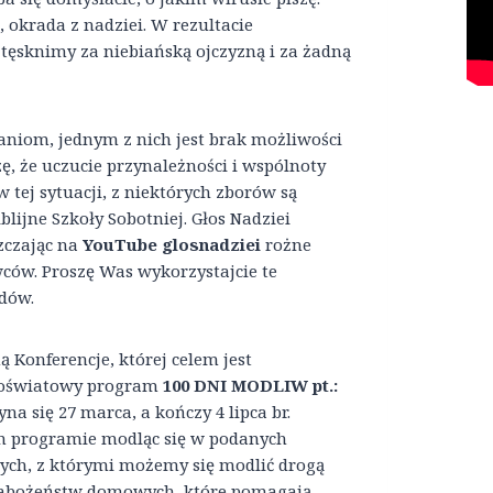
, okrada z nadziei. W rezultacie
 tęsknimy za niebiańską ojczyzną i za żadną
niom, jednym z nich jest brak możliwości
, że uczucie przynależności i wspólnoty
 tej sytuacji, z niektórych zborów są
ijne Szkoły Sobotniej. Głos Nadziei
zczając na
YouTube glosnadziei
rożne
ców. Proszę Was wykorzystajcie te
adów.
 Konferencje, której celem jest
noświatowy program
100 DNI MODLIW pt.:
yna się 27 marca, a kończy 4 lipca br.
ym programie modląc się w podanych
nych, z którymi możemy się modlić drogą
 nabożeństw domowych, które pomagają