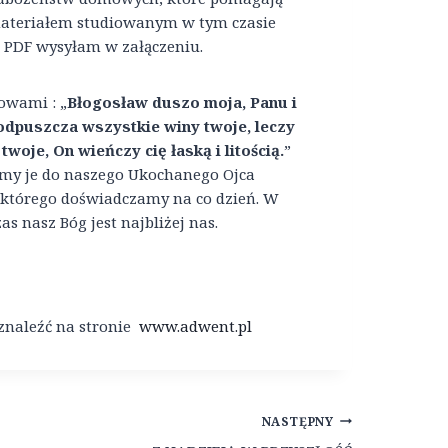
ateriałem studiowanym w tym czasie
ej PDF wysyłam w załączeniu.
owami : „
Błogosław duszo moja, Panu i
odpuszcza wszystkie winy twoje, leczy
woje, On wieńczy cię łaską i litością.
”
jmy je do naszego Ukochanego Ojca
 którego doświadczamy na co dzień. W
 nasz Bóg jest najbliżej nas.
 znaleźć na stronie
www.adwent.pl
NASTĘPNY