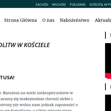
ZACHÓD
WSCHÓD
POŁUDNIE
KOŚCIÓŁ W P
Strona Główna
O nas
Nabożeństwo
Aktual
LITW W KOŚCIELE
TUSA!
. Narażeni na wiele niebezpieczeństw w
taramy się maksymalnie chronić siebie i
ej strony nie wolno nam jednak zapomnieć o
ba się domyślacie, o jakim wirusie piszę.