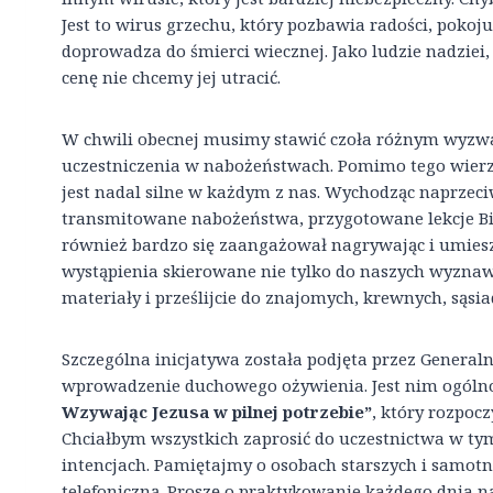
Jest to wirus grzechu, który pozbawia radości, pokoju
doprowadza do śmierci wiecznej. Jako ludzie nadziei,
cenę nie chcemy jej utracić.
W chwili obecnej musimy stawić czoła różnym wyzwa
uczestniczenia w nabożeństwach. Pomimo tego wierzę
jest nadal silne w każdym z nas. Wychodząc naprzeciw
transmitowane nabożeństwa, przygotowane lekcje Bibl
również bardzo się zaangażował nagrywając i umies
wystąpienia skierowane nie tylko do naszych wyznaw
materiały i prześlijcie do znajomych, krewnych, sąsi
Szczególna inicjatywa została podjęta przez Generalną
wprowadzenie duchowego ożywienia. Jest nim ogól
Wzywając Jezusa w pilnej potrzebie”
, który rozpocz
Chciałbym wszystkich zaprosić do uczestnictwa w t
intencjach. Pamiętajmy o osobach starszych i samot
telefoniczną. Proszę o praktykowanie każdego dnia