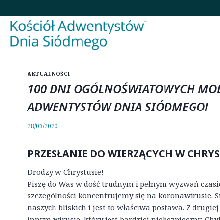
Przejdź
do
treści
AKTUALNOŚCI
100 DNI OGÓLNOŚWIATOWYCH MOD
ADWENTYSTÓW DNIA SIÓDMEGO!
28/03/2020
PRZESŁANIE DO WIERZĄCYCH W CHRYS
Drodzy w Chrystusie!
Piszę do Was w dość trudnym i pełnym wyzwań czasie
szczególności koncentrujemy się na koronawirusie. S
naszych bliskich i jest to właściwa postawa. Z drugi
innym wirusie, który jest bardziej niebezpieczny. Chy