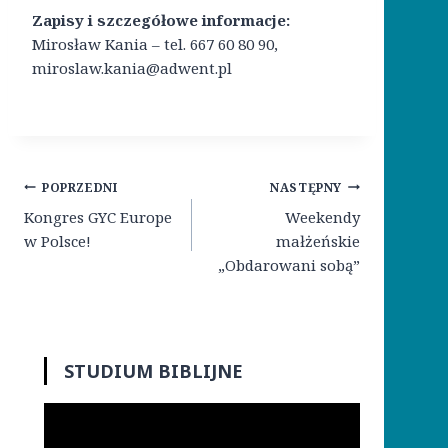
Zapisy i szczegółowe informacje:
Mirosław Kania – tel. 667 60 80 90,
miroslaw.kania@adwent.pl
Nawigacja
POPRZEDNI
NASTĘPNY
wpisu
Kongres GYC Europe
Weekendy
w Polsce!
małżeńskie
„Obdarowani sobą”
STUDIUM BIBLIJNE