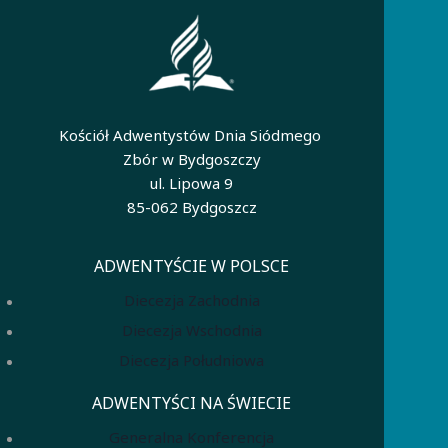
Kościół Adwentystów Dnia Siódmego
Zbór w Bydgoszczy
ul. Lipowa 9
85-062 Bydgoszcz
ADWENTYŚCIE W POLSCE
Diecezja Zachodnia
Diecezja Wschodnia
Diecezja Południowa
ADWENTYŚCI NA ŚWIECIE
Generalna Konferencja