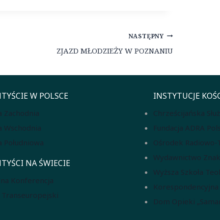
NASTĘPNY
ZJAZD MŁODZIEŻY W POZNANIU
TYŚCIE W POLSCE
INSTYTUCJE KOŚ
a Zachodnia
Chrześcijańska Słu
a Wschodnia
Fundacja ADRA Pol
a Południowa
Ośrodek Radiowo-Te
Wydawnictwo Znak
TYŚCI NA ŚWIECIE
Wyższa Szkoła Teo
na Konferencja
Korespondencyjna S
 Transeuropejski
Dom Opieki „Samar