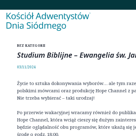
Przejdź
do
treści
BEZ KATEGORII
Studium Biblijne – Ewangelia św. J
03/11/2024
Życie to sztuka dokonywania wyborów… ale tym raz
polskimi mówcami oraz produkcję Hope Channel z p
Nie trzeba wybierać – taki urodzaj!
Po przerwie wakacyjnej wracamy również do publikac
Hope Channel, która wciąż cieszy się dużym zaintere
będzie oglądalność obu programów, które ukażą się 
środę o godz. 18:00.