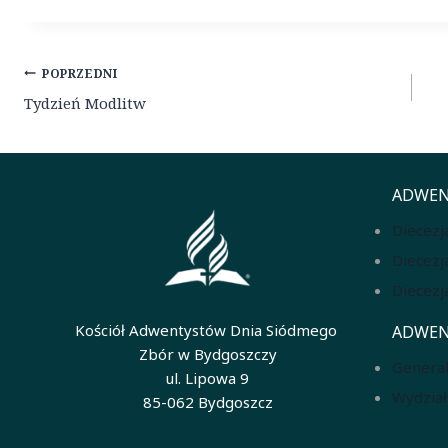
Nawigacja
POPRZEDNI
wpisu
Tydzień Modlitw
ADWEN
Diecezj
Diecezj
Diecezj
Kościół Adwentystów Dnia Siódmego
ADWEN
Zbór w Bydgoszczy
General
ul. Lipowa 9
Wydział
85-062 Bydgoszcz