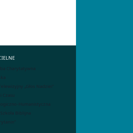
CIELNE
żba Charytatywna
ska
lewizyjny „Głos Nadziei”
i Czasu
logiczno-Humanistyczna
zkoła Biblijna
ytanin”