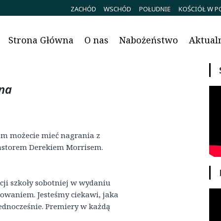
ZACHÓD
WSCHÓD
POŁUDNIE
KOŚCIÓŁ W P
Strona Główna
O nas
Nabożeństwo
Aktual
ana
em możecie mieć nagrania z
astorem Derekiem Morrisem.
ji szkoły sobotniej w wydaniu
sowaniem. Jesteśmy ciekawi, jaka
jednocześnie. Premiery w każdą