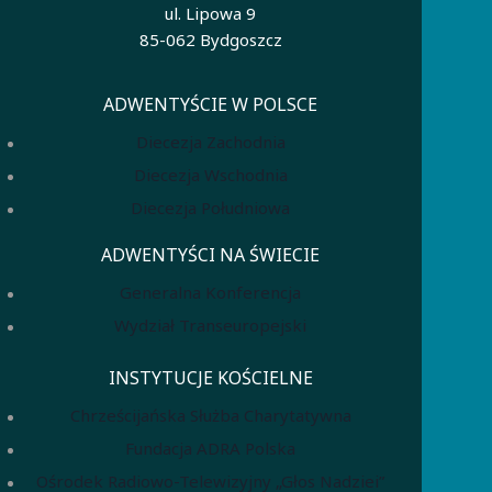
ul. Lipowa 9
85-062 Bydgoszcz
ADWENTYŚCIE W POLSCE
Diecezja Zachodnia
Diecezja Wschodnia
Diecezja Południowa
ADWENTYŚCI NA ŚWIECIE
Generalna Konferencja
Wydział Transeuropejski
INSTYTUCJE KOŚCIELNE
Chrześcijańska Służba Charytatywna
Fundacja ADRA Polska
Ośrodek Radiowo-Telewizyjny „Głos Nadziei”