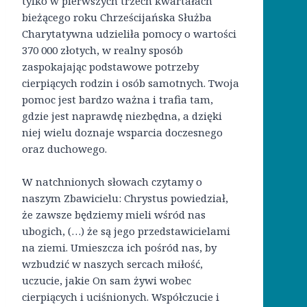
tylko w pierwszych trzech kwartałach
bieżącego roku Chrześcijańska Służba
Charytatywna udzieliła pomocy o wartości
370 000 złotych, w realny sposób
zaspokajając podstawowe potrzeby
cierpiących rodzin i osób samotnych. Twoja
pomoc jest bardzo ważna i trafia tam,
gdzie jest naprawdę niezbędna, a dzięki
niej wielu doznaje wsparcia doczesnego
oraz duchowego.
W natchnionych słowach czytamy o
naszym Zbawicielu: Chrystus powiedział,
że zawsze będziemy mieli wśród nas
ubogich, (…) że są jego przedstawicielami
na ziemi. Umieszcza ich pośród nas, by
wzbudzić w naszych sercach miłość,
uczucie, jakie On sam żywi wobec
cierpiących i uciśnionych. Współczucie i