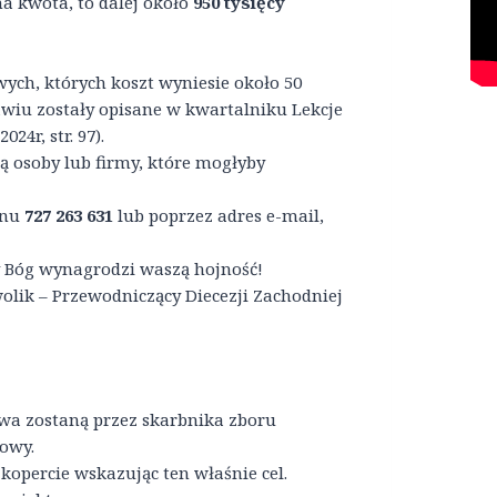
a kwota, to dalej około
950 tysięcy
ych, których koszt wyniesie około 50
awiu zostały opisane w kwartalniku Lekcje
024r, str. 97).
są osoby lub firmy, które mogłyby
onu
727 263 631
lub poprzez adres e-mail,
 Bóg wynagrodzi waszą hojność!
lik – Przewodniczący Diecezji Zachodniej
twa zostaną przez skarbnika zboru
jowy.
opercie wskazując ten właśnie cel.