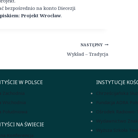
rojekt.
ć bezpośrednio na konto Diecezji
 dopiskiem: Projekt Wrocław
.
NASTĘPNY
Wykład – Tradycja
TYŚCIE W POLSCE
INSTYTUCJE KOŚ
a Zachodnia
Chrześcijańska Słu
a Wschodnia
Fundacja ADRA Pol
a Południowa
Ośrodek Radiowo-Te
Wydawnictwo Znak
TYŚCI NA ŚWIECIE
Wyższa Szkoła Teo
na Konferencja