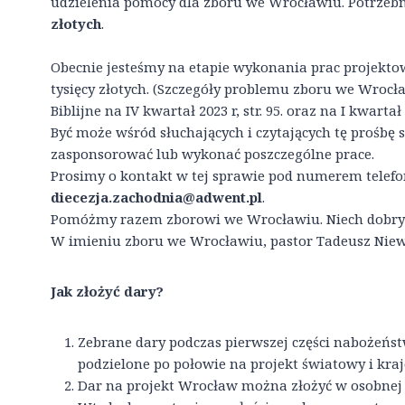
udzielenia pomocy dla zboru we Wrocławiu. Potrzebn
złotych
.
Obecnie jesteśmy na etapie wykonania prac projektow
tysięcy złotych. (Szczegóły problemu zboru we Wrocł
Biblijne na IV kwartał 2023 r, str. 95. oraz na I kwartał 2
Być może wśród słuchających i czytających tę prośbę 
zasponsorować lub wykonać poszczególne prace.
Prosimy o kontakt w tej sprawie pod numerem telef
diecezja.zachodnia@adwent.pl
.
Pomóżmy razem zborowi we Wrocławiu. Niech dobry
W imieniu zboru we Wrocławiu, pastor Tadeusz Niewo
Jak złożyć dary?
Zebrane dary podczas pierwszej części nabożeńs
podzielone po połowie na projekt światowy i kra
Dar na projekt Wrocław można złożyć w osobnej k