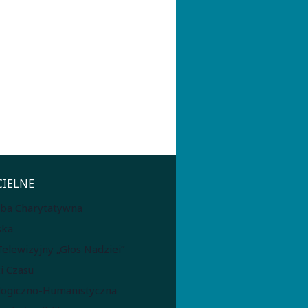
CIELNE
żba Charytatywna
ska
lewizyjny „Głos Nadziei”
i Czasu
logiczno-Humanistyczna