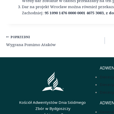
Wtedy dar zostanie w całości przekazany na ten p
Dar na projekt Wrocław można również przekaza
Zachodniej:
95 1090 1476 0000 0001 4675 3083, z
Nawigacja
POPRZEDNI
wpisu
Wygrana Pomimo Ataków
ADWEN
Diecezj
Diecezj
Diecezj
Kościół Adwentystów Dnia Siódmego
ADWEN
Zbór w Bydgoszczy
General