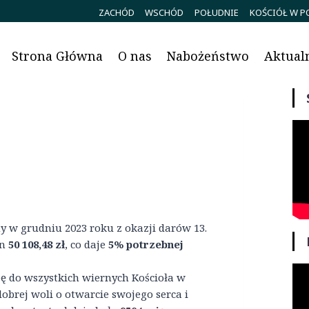
ZACHÓD
WSCHÓD
POŁUDNIE
KOŚCIÓŁ W P
Strona Główna
O nas
Nabożeństwo
Aktual
y w grudniu 2023 roku z okazji darów 13.
on
50 108,48 zł
, co daje
5% potrzebnej
ę do wszystkich wiernych Kościoła w
obrej woli o otwarcie swojego serca i